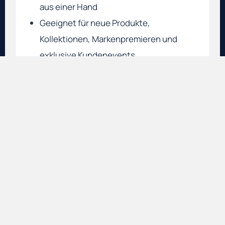
aus einer Hand
Geeignet für neue Produkte,
Kollektionen, Markenpremieren und
exklusive Kundenevents
Besonders stark für hochwertige
Business-Formate in Frankfurt und
Rhein-Main
Professionelle Eventorganisation mit
Fokus auf Markenwirkung und
Gästeerlebnis