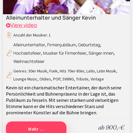
Alleinunterhalter und Sänger Kevin
View video
Anzahl der Musiker: 1
Alleinunterhalter
Firmenjubiläum
Geburtstag
,
,
,
Hochzeitsfeier
Musiker für Firmenfeier
Sänger:innen
,
,
,
Weihnachtsfeier
Genres:
30er Musik
,
Funk
,
Hits 70er-80er
,
Latin
,
Latin Musik
,
Lounge Music
,
Oldies
,
POP
,
SWING
,
Tribute
,
Vintage
Kevin ist ein charismatischer Entertainer, der durch seine
Persönlichkeit und Bühnenpräsenz in der Lage ist, das
Publikum zu fesseln. Mit seiner starken und vielseitigen
Stimme kann er die Hits verschiedener Stars und
prominenter Künstler auf die Bühne bringen.
ab 900,-€
Mehr ...