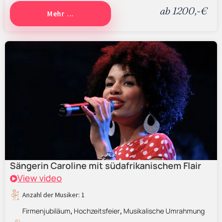
ab 1200,-€
Mehr ...
Sängerin Caroline mit südafrikanischem Flair
View video
Anzahl der Musiker: 1
Firmenjubiläum
Hochzeitsfeier
Musikalische Umrahmung
,
,