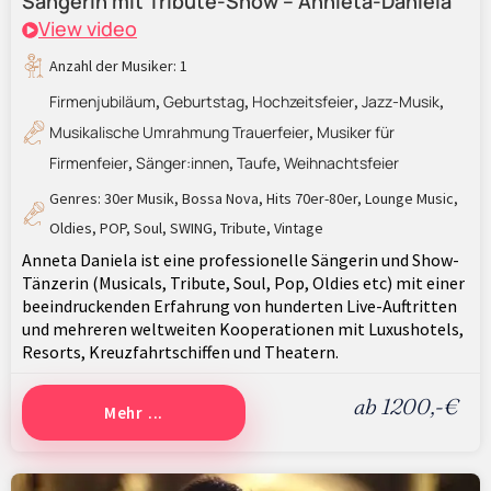
Sängerin mit Tribute-Show – Annieta-Daniela
View video
Anzahl der Musiker: 1
Firmenjubiläum
Geburtstag
Hochzeitsfeier
Jazz-Musik
,
,
,
,
Musikalische Umrahmung Trauerfeier
Musiker für
,
Firmenfeier
Sänger:innen
Taufe
Weihnachtsfeier
,
,
,
Genres:
30er Musik
,
Bossa Nova
,
Hits 70er-80er
,
Lounge Music
,
Oldies
,
POP
,
Soul
,
SWING
,
Tribute
,
Vintage
Anneta Daniela ist eine professionelle Sängerin und Show-
Tänzerin (Musicals, Tribute, Soul, Pop, Oldies etc) mit einer
beeindruckenden Erfahrung von hunderten Live-Auftritten
und mehreren weltweiten Kooperationen mit Luxushotels,
Resorts, Kreuzfahrtschiffen und Theatern.
ab 1200,-€
Mehr ...