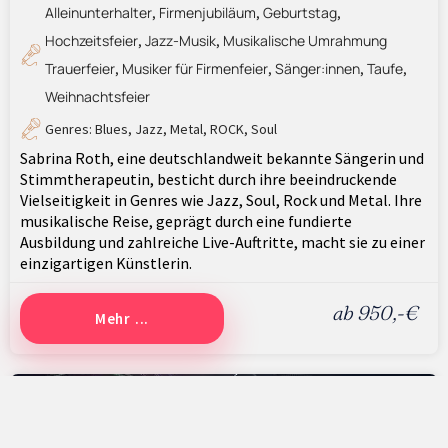
Alleinunterhalter
Firmenjubiläum
Geburtstag
,
,
,
Hochzeitsfeier
Jazz-Musik
Musikalische Umrahmung
,
,
Trauerfeier
Musiker für Firmenfeier
Sänger:innen
Taufe
,
,
,
,
Weihnachtsfeier
Genres:
Blues
,
Jazz
,
Metal
,
ROCK
,
Soul
Sabrina Roth, eine deutschlandweit bekannte Sängerin und
Stimmtherapeutin, besticht durch ihre beeindruckende
Vielseitigkeit in Genres wie Jazz, Soul, Rock und Metal. Ihre
musikalische Reise, geprägt durch eine fundierte
Ausbildung und zahlreiche Live-Auftritte, macht sie zu einer
einzigartigen Künstlerin.
ab 950,-€
Mehr ...