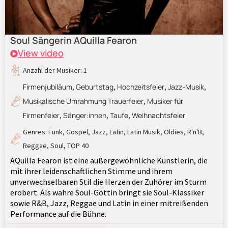
Soul Sängerin AQuilla Fearon
View video
Anzahl der Musiker: 1
Firmenjubiläum
Geburtstag
Hochzeitsfeier
Jazz-Musik
,
,
,
,
Musikalische Umrahmung Trauerfeier
Musiker für
,
Firmenfeier
Sänger:innen
Taufe
Weihnachtsfeier
,
,
,
Genres:
Funk
,
Gospel
,
Jazz
,
Latin
,
Latin Musik
,
Oldies
,
R'n'B
,
Reggae
,
Soul
,
TOP 40
AQuilla Fearon ist eine außergewöhnliche Künstlerin, die
mit ihrer leidenschaftlichen Stimme und ihrem
unverwechselbaren Stil die Herzen der Zuhörer im Sturm
erobert. Als wahre Soul-Göttin bringt sie Soul-Klassiker
sowie R&B, Jazz, Reggae und Latin in einer mitreißenden
Performance auf die Bühne.