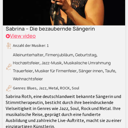
Sabrina – Die bezaubernde Sängerin
View video
Anzahl der Musiker: 1
Alleinunterhalter
Firmenjubiläum
Geburtstag
,
,
,
Hochzeitsfeier
Jazz-Musik
Musikalische Umrahmung
,
,
Trauerfeier
Musiker für Firmenfeier
Sänger:innen
Taufe
,
,
,
,
Weihnachtsfeier
Genres:
Blues
,
Jazz
,
Metal
,
ROCK
,
Soul
Sabrina Roth, eine deutschlandweit bekannte Sängerin und
Stimmtherapeutin, besticht durch ihre beeindruckende
Vielseitigkeit in Genres wie Jazz, Soul, Rock und Metal. Ihre
musikalische Reise, geprägt durch eine fundierte
Ausbildung und zahlreiche Live-Auftritte, macht sie zu einer
einzigartigen Künstlerin.