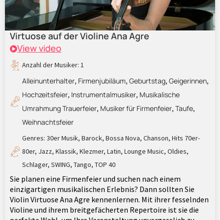
Virtuose auf der Violine Ana Agre
View video
Anzahl der Musiker: 1
Alleinunterhalter
Firmenjubiläum
Geburtstag
Geigerinnen
,
,
,
,
Hochzeitsfeier
Instrumentalmusiker
Musikalische
,
,
Umrahmung Trauerfeier
Musiker für Firmenfeier
Taufe
,
,
,
Weihnachtsfeier
Genres:
30er Musik
,
Barock
,
Bossa Nova
,
Chanson
,
Hits 70er-
80er
,
Jazz
,
Klassik
,
Klezmer
,
Latin
,
Lounge Music
,
Oldies
,
Schlager
,
SWING
,
Tango
,
TOP 40
Sie planen eine Firmenfeier und suchen nach einem
einzigartigen musikalischen Erlebnis? Dann sollten Sie
Violin Virtuose Ana Agre kennenlernen. Mit ihrer fesselnden
Violine und ihrem breitgefächerten Repertoire ist sie die