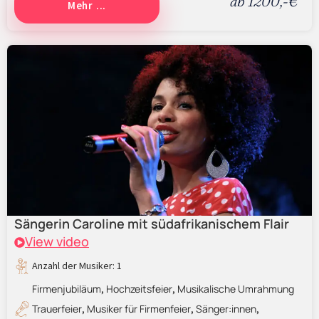
ab 1200,-€
Mehr ...
Sängerin Caroline mit südafrikanischem Flair
View video
Anzahl der Musiker: 1
Firmenjubiläum
Hochzeitsfeier
Musikalische Umrahmung
,
,
Trauerfeier
Musiker für Firmenfeier
Sänger:innen
,
,
,