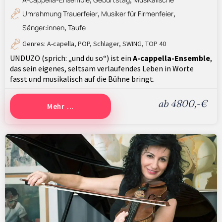
,
,
Umrahmung Trauerfeier
Musiker für Firmenfeier
,
,
Sänger:innen
Taufe
,
Genres:
A-capella
,
POP
,
Schlager
,
SWING
,
TOP 40
UNDUZO (sprich: „und du so“) ist ein
A-cappella-Ensemble
,
das sein eigenes, seltsam verlaufendes Leben in Worte
fasst und musikalisch auf die Bühne bringt.
ab 4800,-€
Mehr ...