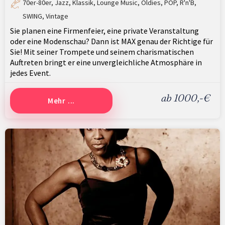
70er-80er
,
Jazz
,
Klassik
,
Lounge Music
,
Oldies
,
POP
,
R'n'B
,
SWING
,
Vintage
Sie planen eine Firmenfeier, eine private Veranstaltung
oder eine Modenschau? Dann ist MAX genau der Richtige für
Sie! Mit seiner Trompete und seinem charismatischen
Auftreten bringt er eine unvergleichliche Atmosphäre in
jedes Event.
ab 1000,-€
Mehr ...