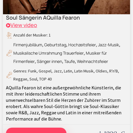
Soul Sängerin AQuilla Fearon
View video
Anzahl der Musiker: 1
Firmenjubiläum
Geburtstag
Hochzeitsfeier
Jazz-Musik
,
,
,
,
Musikalische Umrahmung Trauerfeier
Musiker für
,
Firmenfeier
Sänger:innen
Taufe
Weihnachtsfeier
,
,
,
Genres:
Funk
,
Gospel
,
Jazz
,
Latin
,
Latin Musik
,
Oldies
,
R'n'B
,
Reggae
,
Soul
,
TOP 40
AQuilla Fearon ist eine außergewöhnliche Künstlerin, die
mit ihrer leidenschaftlichen Stimme und ihrem
unverwechselbaren Stil die Herzen der Zuhörer im Sturm
erobert. Als wahre Soul-Göttin bringt sie Soul-Klassiker
sowie R&B, Jazz, Reggae und Latin in einer mitreißenden
Performance auf die Bühne.