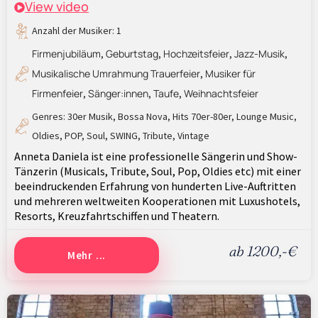
View video
Anzahl der Musiker: 1
Firmenjubiläum
Geburtstag
Hochzeitsfeier
Jazz-Musik
,
,
,
,
Musikalische Umrahmung Trauerfeier
Musiker für
,
Firmenfeier
Sänger:innen
Taufe
Weihnachtsfeier
,
,
,
Genres:
30er Musik
,
Bossa Nova
,
Hits 70er-80er
,
Lounge Music
,
Oldies
,
POP
,
Soul
,
SWING
,
Tribute
,
Vintage
Anneta Daniela ist eine professionelle Sängerin und Show-
Tänzerin (Musicals, Tribute, Soul, Pop, Oldies etc) mit einer
beeindruckenden Erfahrung von hunderten Live-Auftritten
und mehreren weltweiten Kooperationen mit Luxushotels,
Resorts, Kreuzfahrtschiffen und Theatern.
ab 1200,-€
Mehr ...