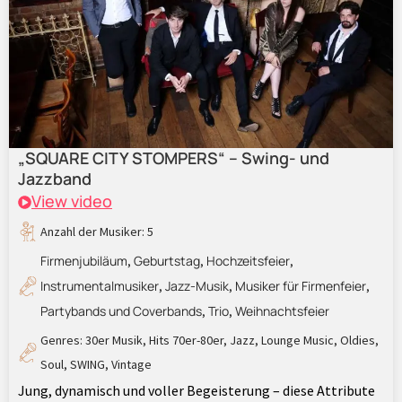
„SQUARE CITY STOMPERS“ – Swing- und
Jazzband
View video
Anzahl der Musiker: 5
Firmenjubiläum
Geburtstag
Hochzeitsfeier
,
,
,
Instrumentalmusiker
Jazz-Musik
Musiker für Firmenfeier
,
,
,
Partybands und Coverbands
Trio
Weihnachtsfeier
,
,
Genres:
30er Musik
,
Hits 70er-80er
,
Jazz
,
Lounge Music
,
Oldies
,
Soul
,
SWING
,
Vintage
Jung, dynamisch und voller Begeisterung – diese Attribute