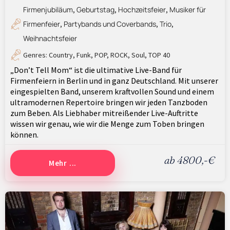
Firmenjubiläum
Geburtstag
Hochzeitsfeier
Musiker für
,
,
,
Firmenfeier
Partybands und Coverbands
Trio
,
,
,
Weihnachtsfeier
Genres:
Country
,
Funk
,
POP
,
ROCK
,
Soul
,
TOP 40
„Don’t Tell Mom“ ist die ultimative Live-Band für
Firmenfeiern in Berlin und in ganz Deutschland. Mit unserer
eingespielten Band, unserem kraftvollen Sound und einem
ultramodernen Repertoire bringen wir jeden Tanzboden
zum Beben. Als Liebhaber mitreißender Live-Auftritte
wissen wir genau, wie wir die Menge zum Toben bringen
können.
ab 4800,-€
Mehr ...