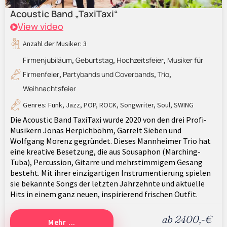
Acoustic Band „TaxiTaxi“
View video
Anzahl der Musiker: 3
Firmenjubiläum
Geburtstag
Hochzeitsfeier
Musiker für
,
,
,
Firmenfeier
Partybands und Coverbands
Trio
,
,
,
Weihnachtsfeier
Genres:
Funk
,
Jazz
,
POP
,
ROCK
,
Songwriter
,
Soul
,
SWING
Die Acoustic Band TaxiTaxi wurde 2020 von den drei Profi-
Musikern Jonas Herpichböhm, Garrelt Sieben und
Wolfgang Morenz gegründet. Dieses Mannheimer Trio hat
eine kreative Besetzung, die aus Sousaphon (Marching-
Tuba), Percussion, Gitarre und mehrstimmigem Gesang
besteht. Mit ihrer einzigartigen Instrumentierung spielen
sie bekannte Songs der letzten Jahrzehnte und aktuelle
Hits in einem ganz neuen, inspirierend frischen Outfit.
ab 2400,-€
Mehr ...