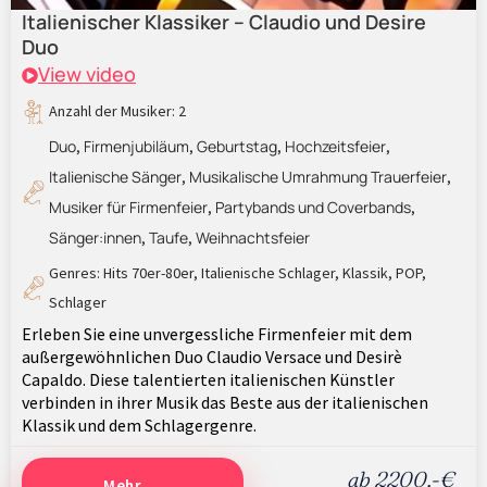
Italienischer Klassiker – Claudio und Desire
Duo
View video
Anzahl der Musiker: 2
Duo
Firmenjubiläum
Geburtstag
Hochzeitsfeier
,
,
,
,
Italienische Sänger
Musikalische Umrahmung Trauerfeier
,
,
Musiker für Firmenfeier
Partybands und Coverbands
,
,
Sänger:innen
Taufe
Weihnachtsfeier
,
,
Genres:
Hits 70er-80er
,
Italienische Schlager
,
Klassik
,
POP
,
Schlager
Erleben Sie eine unvergessliche Firmenfeier mit dem
außergewöhnlichen Duo Claudio Versace und Desirè
Capaldo. Diese talentierten italienischen Künstler
verbinden in ihrer Musik das Beste aus der italienischen
Klassik und dem Schlagergenre.
ab 2200,-€
Mehr ...